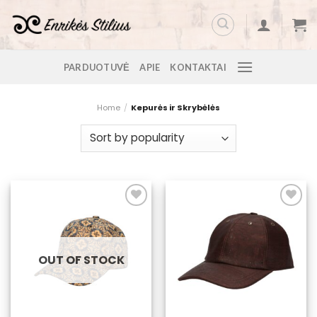
Skip
to
content
PARDUOTUVĖ
APIE
KONTAKTAI
Home
/
Kepurės ir Skrybėlės
Pridėti į
Pridėti į
pageidavimų
pageidavimų
sąrašą
sąrašą
OUT OF STOCK