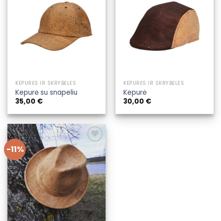
Pridėti į
Pridėti į
pageidavimų
pageidavimų
sąrašą
sąrašą
KEPURĖS IR SKRYBĖLĖS
KEPURĖS IR SKRYBĖLĖS
Kepurė su snapeliu
Kepurė
35,00
€
30,00
€
-11%
Pridėti į
pageidavimų
sąrašą