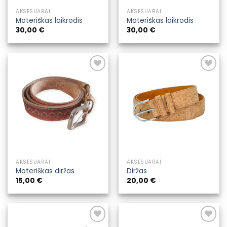
AKSESUARAI
AKSESUARAI
Moteriškas laikrodis
Moteriškas laikrodis
30,00
€
30,00
€
Pridėti į
Pridėti į
pageidavimų
pageidavimų
sąrašą
sąrašą
AKSESUARAI
AKSESUARAI
Moteriškas diržas
Diržas
15,00
€
20,00
€