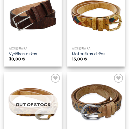
Pridėti į
Pridėti į
pageidavimų
pageidavimų
sąrašą
sąrašą
AKSESUARAI
AKSESUARAI
Vyriškas diržas
Moteriškas diržas
30,00
€
15,00
€
Pridėti į
Pridėti į
pageidavimų
pageidavimų
sąrašą
sąrašą
OUT OF STOCK