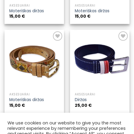
AKSESUARAI
AKSESUARAI
Moteriškas diržas
Moteriškas diržas
15,00
€
15,00
€
Pridėti į
Pridėti į
pageidavimų
pageidavimų
sąrašą
sąrašą
AKSESUARAI
AKSESUARAI
Moteriškas diržas
Diržas
15,00
€
25,00
€
We use cookies on our website to give you the most
relevant experience by remembering your preferences
and repeat visits. By clicking “Accept All”, you consent