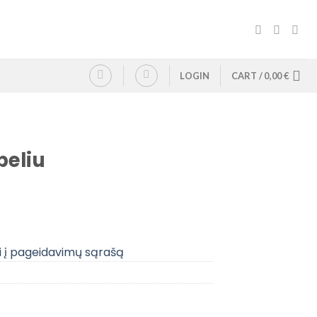
LOGIN
CART /
0,00
€
peliu
i į pageidavimų sąrašą