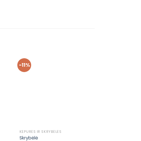
-11%
ėti į
Pridėti į
vimų
pageidavimų
ą
sąrašą
KEPURĖS IR SKRYBĖLĖS
KEPURĖS IR SKRYBĖ
Skrybėlė
Kepurė