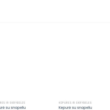
Pridėti į
Prid
pageidavimų
pageida
sąrašą
sąraš
RĖS IR SKRYBĖLĖS
KEPURĖS IR SKRYBĖLĖS
rė su snapeliu
Kepurė su snapeliu