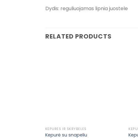
Dydis: reguliuojamas lipnia juostele
RELATED PRODUCTS
Pridėti į
pageidavimų
sąrašą
KEPURĖS IR SKRYBĖLĖS
KEPU
Kepurė su snapeliu
Kepu