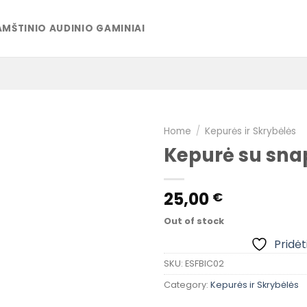
MŠTINIO AUDINIO GAMINIAI
Home
/
Kepurės ir Skrybėlės
Kepurė su sna
Pridėti į
pageidavimų
25,00
€
sąrašą
Out of stock
Pridėt
SKU:
ESFBIC02
Category:
Kepurės ir Skrybėlės