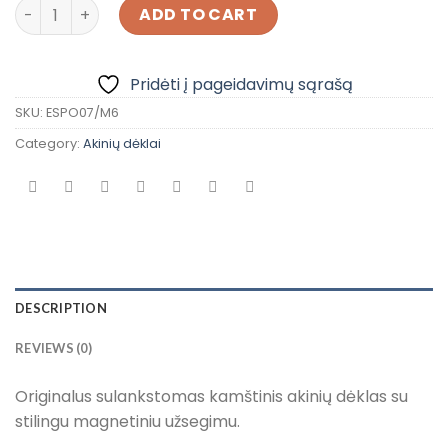
Sulankstomas akinių dėklas quantity
ADD TO CART
Pridėti į pageidavimų sąrašą
SKU:
ESPO07/M6
Category:
Akinių dėklai
DESCRIPTION
REVIEWS (0)
Originalus sulankstomas kamštinis akinių dėklas su
stilingu magnetiniu užsegimu.