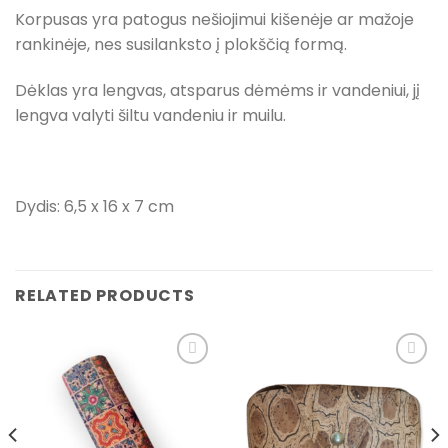
Korpusas yra patogus nešiojimui kišenėje ar mažoje
rankinėje, nes susilanksto į plokščią formą.
Dėklas yra lengvas, atsparus dėmėms ir vandeniui, jį
lengva valyti šiltu vandeniu ir muilu.
Dydis: 6,5 x 16 x 7 cm
RELATED PRODUCTS
Pridėti į
Pridėti į
pageidavimų
pageidavimų
sąrašą
sąrašą