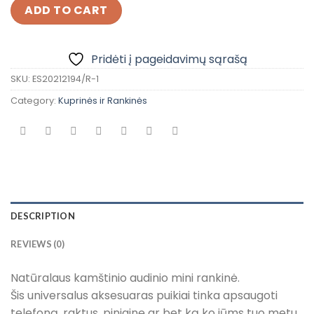
ADD TO CART
Pridėti į pageidavimų sąrašą
SKU:
ES20212194/R-1
Category:
Kuprinės ir Rankinės
DESCRIPTION
REVIEWS (0)
Natūralaus kamštinio audinio mini rankinė.
Šis universalus aksesuaras puikiai tinka apsaugoti
telefoną, raktus, piniginę ar bet ką ko jūms tuo metu