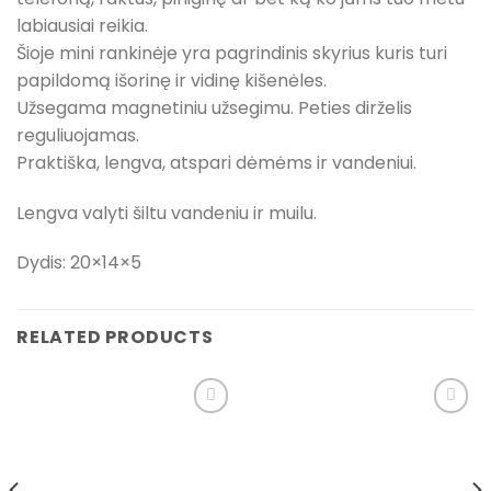
labiausiai reikia.
Šioje mini rankinėje yra pagrindinis skyrius kuris turi
papildomą išorinę ir vidinę kišenėles.
Užsegama magnetiniu užsegimu. Peties dirželis
reguliuojamas.
Praktiška, lengva, atspari dėmėms ir vandeniui.
Lengva valyti šiltu vandeniu ir muilu.
Dydis: 20×14×5
RELATED PRODUCTS
Pridėti į
Pridėti į
pageidavimų
pageidavimų
sąrašą
sąrašą