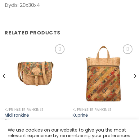
Dydis: 20x30x4
RELATED PRODUCTS
Pridėti į
Pridėti į
pageidavimų
pageidavimų
sąrašą
sąrašą
KUPRINĖS IR RANKINĖS
KUPRINĖS IR RANKINĖS
Midi rankinė
Kuprinė
35,00
€
55,00
€
We use cookies on our website to give you the most
relevant experience by remembering your preferences