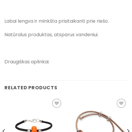
Labai lengva ir minkšta prisitaikanti prie riešo.
Natūralus produktas, atsparus vandeniui.
Draugiškas aplinkai.
RELATED PRODUCTS
Pridėti į
Pridėti į
pageidavimų
pageidavimų
sąrašą
sąrašą