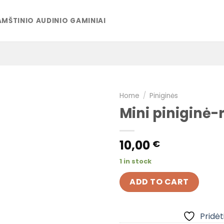
MŠTINIO AUDINIO GAMINIAI
Home
/
Piniginės
Mini piniginė-
Pridėti į
pageidavimų
10,00
€
sąrašą
1 in stock
ADD TO CART
Pridėt