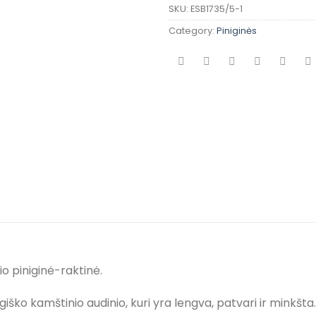
SKU:
ESB1735/5-1
Category:
Piniginės
o piniginė-raktinė.
ško kamštinio audinio, kuri yra lengva, patvari ir minkšta.