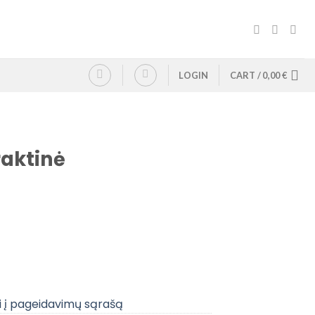
LOGIN
CART /
0,00
€
raktinė
i į pageidavimų sąrašą