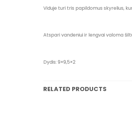
Viduje turi tris papildomus skyrelius, k
Atspari vandeniui ir lengvai valoma šilt
Dydis: 9×9,5×2
RELATED PRODUCTS
Pridėti į
pageidavimų
sąrašą