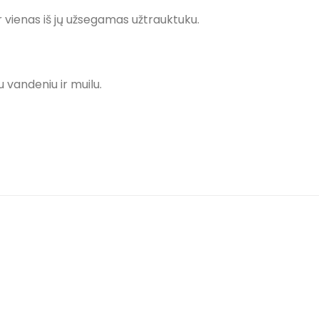
ur vienas iš jų užsegamas užtrauktuku.
u vandeniu ir muilu.
Pridėti į
Prid
pageidavimų
pageida
sąrašą
sąraš