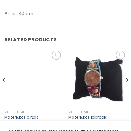
Plotis: 4,0cm
RELATED PRODUCTS
Pridėti į
Pridėti į
pageidavimų
pageidavimų
sąrašą
sąrašą
AKSESUARAI
AKSESUARAI
Moteriškas diržas
Moteriškas laikrodis
15,00
€
30,00
€