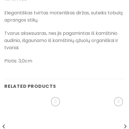
Elegantiškas tvirtas moteriškas diržas, suteiks tobulą
aprangos stilių.
Tvarus aksesuaras, nes jis pagamintas iš kamštinio
audinio, išgaunamo iš kamštinių ąžuolų organiškai ir
tvariai.
Plotis: 3,0cm
RELATED PRODUCTS
Pridėti į
Pridėti į
pageidavimų
pageidavimų
sąrašą
sąrašą