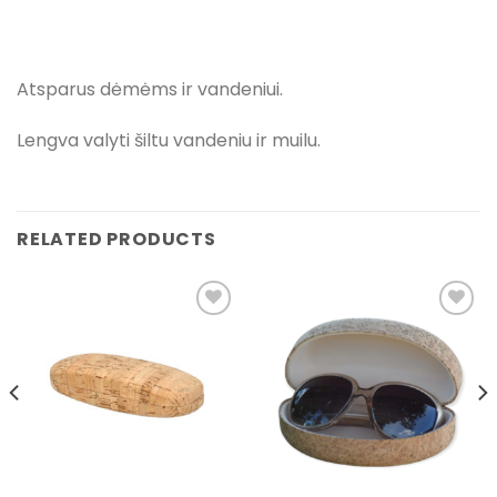
Atsparus dėmėms ir vandeniui.
Lengva valyti šiltu vandeniu ir muilu.
RELATED PRODUCTS
Pridėti į
Pridėti į
pageidavimų
pageidavimų
sąrašą
sąrašą