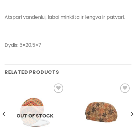
Atspari vandeniui, labai minkšta ir lengva ir patvari.
Dydis: 5×20,5×7
RELATED PRODUCTS
Pridėti į
Pridėti į
pageidavimų
pageidavimų
sąrašą
sąrašą
OUT OF STOCK