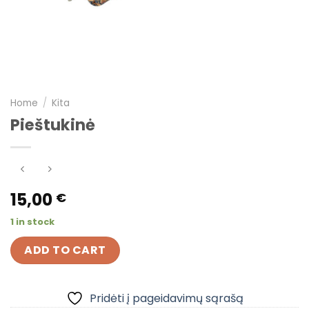
Home
/
Kita
Pieštukinė
15,00
€
1 in stock
ADD TO CART
Pridėti į pageidavimų sąrašą