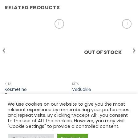
RELATED PRODUCTS
Pridėti į
Pridėti į
pageidavimų
pageidavimų
sąrašą
sąrašą
OUT OF STOCK
KITA
KITA
Kosmetinė
Vėduoklė
8,00
€
10,00
€
We use cookies on our website to give you the most
relevant experience by remembering your preferences
and repeat visits. By clicking “Accept All”, you consent
to the use of ALL the cookies. However, you may visit
"Cookie Settings" to provide a controlled consent.
APIE
PRISTATYMO INFORMACIJA
TAISYKLĖS
GRĄŽINIMO POLITIKA
PRIVATUMO POLITIKA
KONTAKTAI