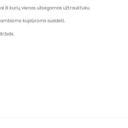
riai iš kurių vienas užsegamas užtrauktuku.
stambioms kupiūroms susidėti.
rželis.