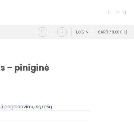
LOGIN
CART /
0,00
€
s – piniginė
i į pageidavimų sąrašą