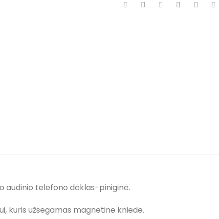
 audinio telefono dėklas-piniginė.
onui, kuris užsegamas magnetine kniede.