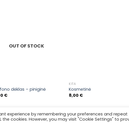
Pridėti į
Prid
pageidavimų
pageida
sąrašą
sąraš
OUT OF STOCK
KITA
fono dėklas – piniginė
Kosmetinė
00
€
8,00
€
vant experience by remembering your preferences and repeat
GRĄŽINIMO POLITIKA
PRIVATUMO POLITIKA
KONTAKTAI
ALL the cookies. However, you may visit "Cookie Settings" to pro
42815