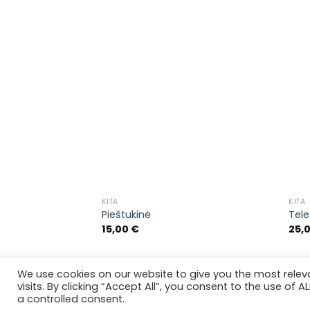
Pridėti į
pageidavimų
sąrašą
KITA
KITA
Pieštukinė
Tele
15,00
€
25,
We use cookies on our website to give you the most rele
APIE
PRISTATYMO INFORMACIJA
TAISYKLĖS
visits. By clicking “Accept All”, you consent to the use of 
Copyright 2026 ©
Enrikės Stilius
IDV Nr. 9
a controlled consent.