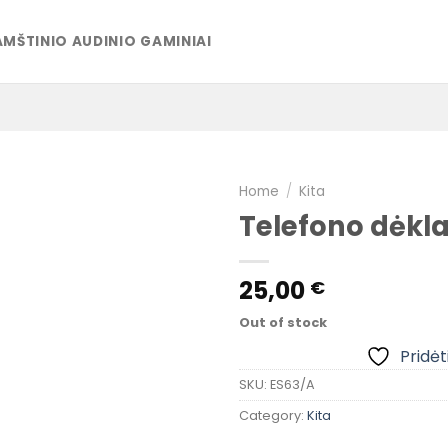
MŠTINIO AUDINIO GAMINIAI
Home
/
Kita
Telefono dėkla
Pridėti į
pageidavimų
25,00
€
sąrašą
Out of stock
Pridėt
SKU:
ES63/A
Category:
Kita