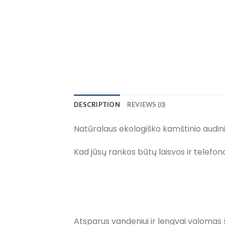
DESCRIPTION
REVIEWS (0)
Natūralaus ekologiško kamštinio audini
Kad jūsų rankos būtų laisvos ir telefona
Atsparus vandeniui ir lengvai valomas ši