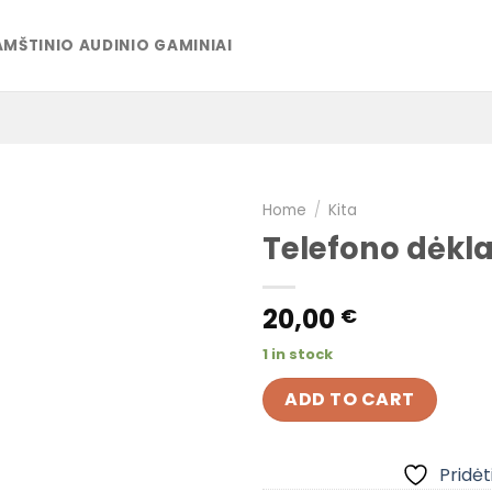
MŠTINIO AUDINIO GAMINIAI
Home
/
Kita
Telefono dėkl
Pridėti į
pageidavimų
20,00
€
sąrašą
1 in stock
ADD TO CART
Pridėt