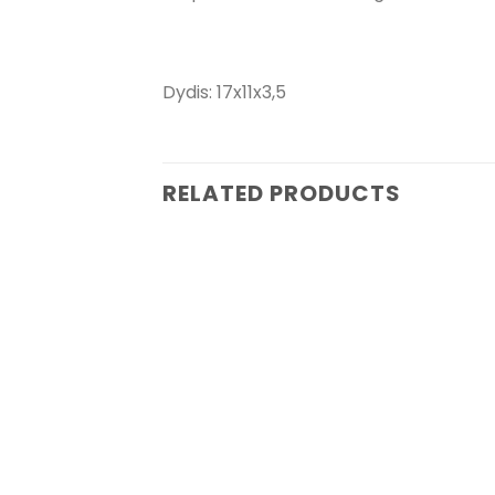
Dydis: 17x11x3,5
RELATED PRODUCTS
Pridėti į
pageidavimų
sąrašą