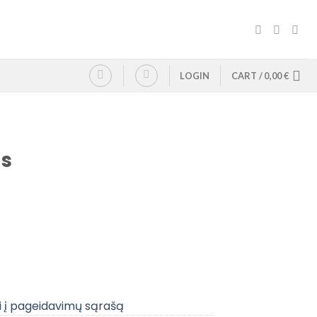
LOGIN
CART /
0,00
€
as
i į pageidavimų sąrašą