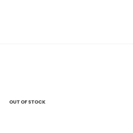
Pridėti į
Prid
pageidavimų
pageida
sąrašą
sąraš
OUT OF STOCK