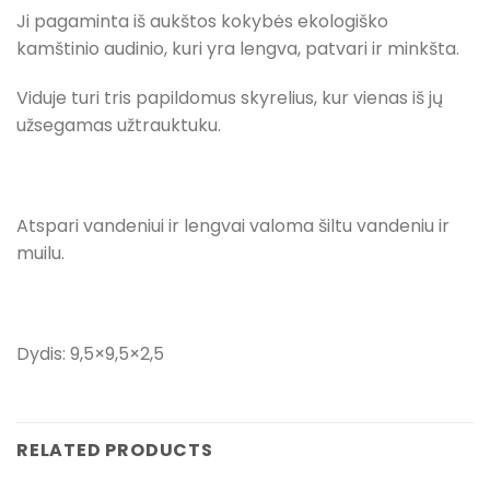
Ji pagaminta iš aukštos kokybės ekologiško
kamštinio audinio, kuri yra lengva, patvari ir minkšta.
Viduje turi tris papildomus skyrelius, kur vienas iš jų
užsegamas užtrauktuku.
Atspari vandeniui ir lengvai valoma šiltu vandeniu ir
muilu.
Dydis: 9,5×9,5×2,5
RELATED PRODUCTS