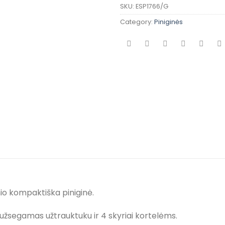
SKU:
ESP1766/G
Category:
Piniginės
io kompaktiška piniginė.
 jų užsegamas užtrauktuku ir 4 skyriai kortelėms.