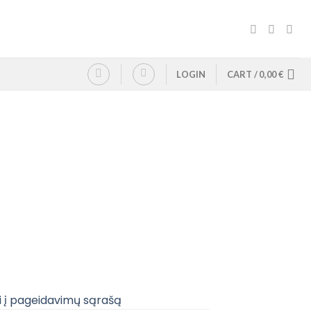
LOGIN
CART /
0,00
€
i į pageidavimų sąrašą