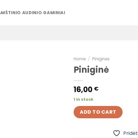
MŠTINIO AUDINIO GAMINIAI
Home
/
Piniginės
Piniginė
Pridėti į
pageidavimų
16,00
€
sąrašą
1 in stock
ADD TO CART
Pridėt