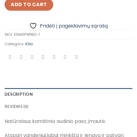
ADD TO CART
Pridėti į pageidavimų sąrašą
SKU:
ESMSPM16D-1
Category:
Kita
DESCRIPTION
REVIEWS (0)
Natūralaus kamštinio audinio paso įmautė.
Atspari vandeniui,labai minkšta ir lengva ir patvari.