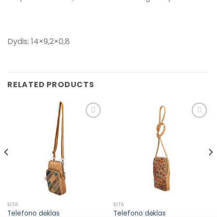
Dydis: 14×9,2×0,8
RELATED PRODUCTS
Pridėti į
Pridėti į
pageidavimų
pageidavimų
sąrašą
sąrašą
KITA
KITA
Telefono dėklas
Telefono dėklas